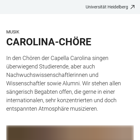
Universität Heidelberg
ZUM
HAUPTNAVIGATION
WEBSEITENSUCHE
LINKS
HAUPTINHALT
ÖFFNEN
ÖFFNEN
ZUR
BARRIEREFREIHEIT
MUSIK
CAROLINA-CHÖRE
In den Chören der Capella Carolina singen
überwiegend Studierende, aber auch
Nachwuchswissenschaftlerinnen und
Wissenschaftler sowie Alumni. Wir stehen allen
sängerisch Begabten offen, die gerne in einer
internationalen, sehr konzentrierten und doch
entspannten Atmosphäre musizieren.